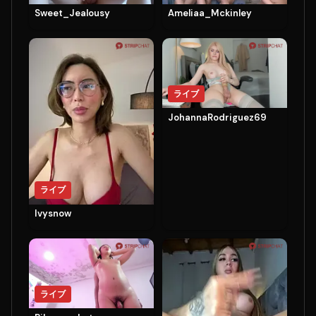
Sweet_Jealousy
Ameliaa_Mckinley
ライブ
JohannaRodriguez69
ライブ
Ivysnow
ライブ