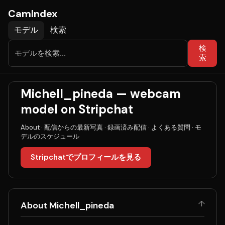
CamIndex
モデル
検索
検
索
Michell_pineda — webcam
model on Stripchat
About
·
配信からの最新写真
·
録画済み配信
·
よくある質問
·
モ
デルのスケジュール
Stripchatでプロフィールを見る
↑
About Michell_pineda